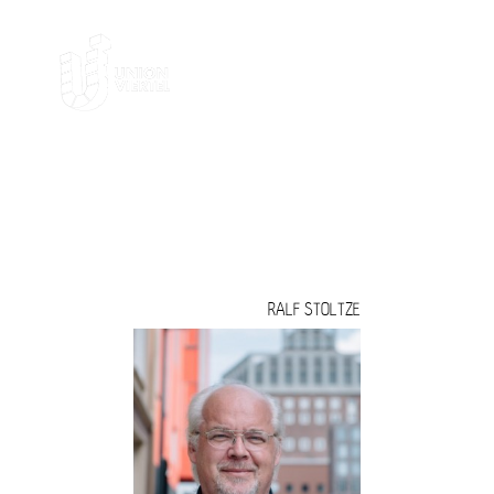
URSULA MARIA WARTMANN;
DANIEL SADROWSKI;
RALF STOLTZE