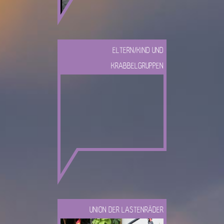
ELTERN/KIND UND
KRABBELGRUPPEN
UNION DER LASTENRÄDER