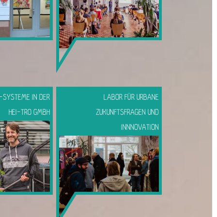
-SYSTEME IN DER
LABOR FÜR URBANE
HEI-TRO GMBH
ZUKUNFTSFRAGEN UND
INNNOVATION