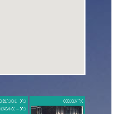
CHBEREICHE- DREI
CODECENTRIC
IENGÄNGE – DREI