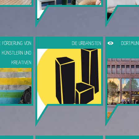
LE FÖRDERUNG VON
DIE URBANISTEN
DORTMUN
, KÜNSTLERN UND
KREATIVEN