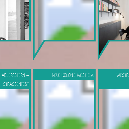
ADLER*STERN –
NEUE KOLONIE WEST E.V.
WESTP
STRASSENFEST