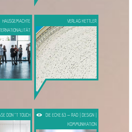
HAUSGEMACHTE
VERLAG KETTLER
TERNATIONALITÄT
ASE DON´T TOUCH
DIE ECKE.63 – RAD | DESIGN |
KOMMUNIKATION