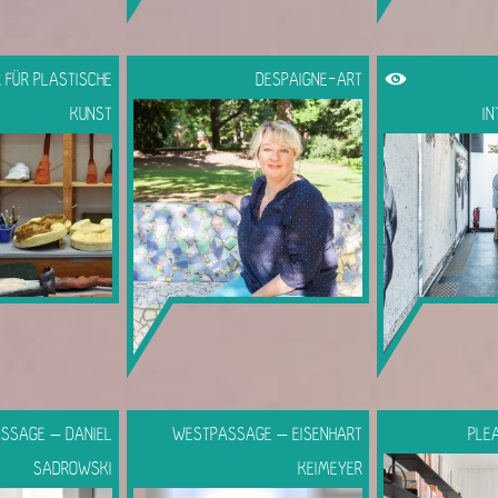
R FÜR PLASTISCHE
DESPAIGNE-ART
KUNST
IN
SSAGE – DANIEL
WESTPASSAGE – EISENHART
PLE
SADROWSKI
KEIMEYER