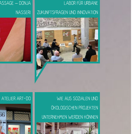
ASSAGE – DONJA
LABOR FÜR URBANE
NASSERI
ZUKUNFTSFRAGEN UND INNOVATION
ATELIER ART-DO
WIE AUS SOZIALEN UND
ÖKOLOGISCHEN PROJEKTEN
UNTERNEHMEN WERDEN KÖNNEN