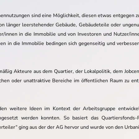
chennutzungen sind eine Möglichkeit, diesen etwas entgegen 
on länger leerstehender Gebäude, Gebäudeteile oder ungenutz
r/innen in die Immobilie und von Investoren und Nutzer/in
en in die Immobilie bedingen sich gegenseitig und verbessern
lmäßig Akteure aus dem Quartier, der Lokalpolitik, dem Jobc
hen oder unattraktive Bereiche im öffentlichen Raum zu ent
n weitere Ideen im Kontext der Arbeitsgruppe entwickelt
setzt werden konnten. So basiert das Quartiersfonds-Pr
erteiler“ ging aus der der AG hervor und wurde von den Urban