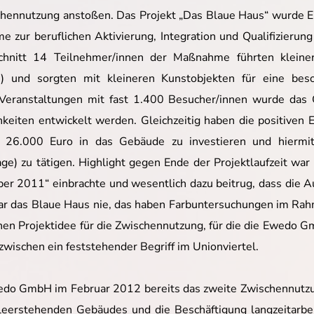
chennutzung anstoßen. Das Projekt „Das Blaue Haus“ wurde E
 beruflichen Aktivierung, Integration und Qualifizierung du
chnitt 14 Teilnehmer/innen der Maßnahme führten kleinere
.) und sorgten mit kleineren Kunstobjekten für eine be
 Veranstaltungen mit fast 1.400 Besucher/innen wurde das
keiten entwickelt werden. Gleichzeitig haben die positiven
. 26.000 Euro in das Gebäude zu investieren und hiermit 
ge) zu tätigen. Highlight gegen Ende der Projektlaufzeit w
r 2011“ einbrachte und wesentlich dazu beitrug, dass die Au
 war das Blaue Haus nie, das haben Farbuntersuchungen im R
en Projektidee für die Zwischennutzung, für die die Ewedo 
nzwischen ein feststehender Begriff im Unionviertel.
edo GmbH im Februar 2012 bereits das zweite Zwischennutzun
eerstehenden Gebäudes und die Beschäftigung langzeitarbe