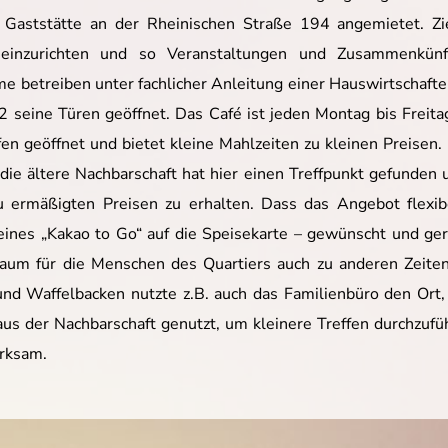
aststätte an der Rheinischen Straße 194 angemietet. Ziel 
l einzurichten und so Veranstaltungen und Zusammenkün
betreiben unter fachlicher Anleitung einer Hauswirtschafteri
seine Türen geöffnet. Das Café ist jeden Montag bis Freitag 
n geöffnet und bietet kleine Mahlzeiten zu kleinen Preisen
e ältere Nachbarschaft hat hier einen Treffpunkt gefunde
u ermäßigten Preisen zu erhalten. Dass das Angebot flexi
eines „Kakao to Go“ auf die Speisekarte – gewünscht und ge
 Raum für die Menschen des Quartiers auch zu anderen Zeit
und Waffelbacken nutzte z.B. auch das Familienbüro den Ort
 aus der Nachbarschaft genutzt, um kleinere Treffen durchzu
erksam.