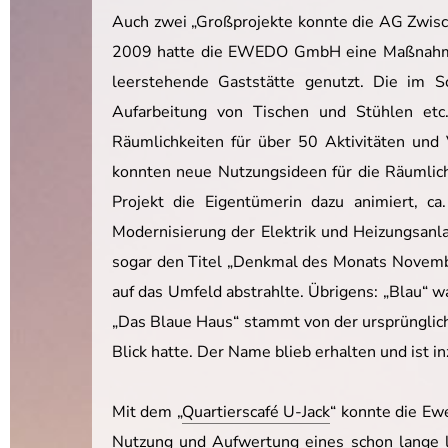
Auch zwei „Großprojekte konnte die AG Zwis
2009 hatte die EWEDO GmbH eine Maßnahme zur
leerstehende Gaststätte genutzt. Die im S
Aufarbeitung von Tischen und Stühlen etc
Räumlichkeiten für über 50 Aktivitäten und
konnten neue Nutzungsideen für die Räumlich
Projekt die Eigentümerin dazu animiert, ca
Modernisierung der Elektrik und Heizungsanla
sogar den Titel „Denkmal des Monats Novembe
auf das Umfeld abstrahlte. Übrigens: „Blau“
„Das Blaue Haus“ stammt von der ursprünglich
Blick hatte. Der Name blieb erhalten und ist i
Mit dem „
Quartierscafé U-Jack
“ konnte die Ew
Nutzung und Aufwertung eines schon lange l