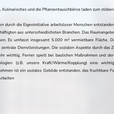
Kulinarisches und die Pflanzentauschbörse laden zum stöber
en durch die Eigeninitiative arbeitsloser Menschen entstand
ftigten aus unterschiedlichsten Branchen. Das Raumangebot s
n. Es umfasst insgesamt 5.000 m² vermietbare Fläche. D
e zentrale Dienstleistungen. Die sozialen Aspekte durch da
 wichtig. Ferner spielt bei baulichen Maßnahmen und der 
nologien (z.B. unsere Kraft/Wärme/Kopplung) eine wicht
nehmen ist ein soziales Gebilde entstanden, das fruchtbare 
Arbeiten