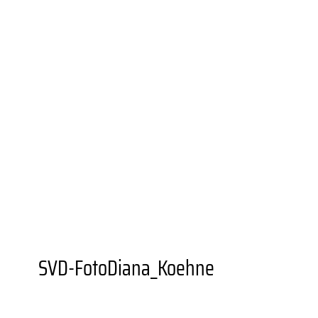
UNIONVIERTEL.KREATIV
WEITERBILDUNGS­ANGEBOTE
BESONDERE ORTE
GASTRONOMIEN
AUSSTELLUNGSORTE
DORTMUNDER U
FZW
EINKAUFEN
GRÜNER STADTTEIL
PLANEN UND
BAUEN
FAMILIE
BILDUNG
MOBILITÄT
SOZIALES
SPORT
JUGENDKULTUR
VEREINE UND
EINRICHTUNGEN
SVD-FotoDiana_Koehne