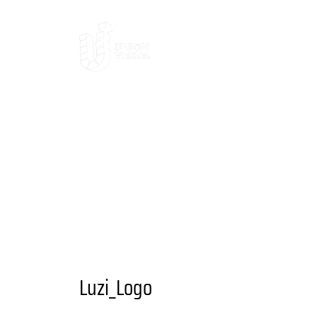
AKTUELLES
DAS
DAS VIERTEL
KULTUR UND AUSGE
ANSPRECHPARTNER
UNIONVIERTEL
RAUM UND FLÄCHENANGEBOTE
A
ANGEBOTE
BESONDERE ORTE
GA
GRÜNER STADTTEIL
PLANEN UND 
VEREINE UND EINRICHTUNGEN
Luzi_Logo