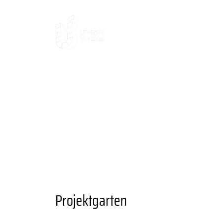
AKTUELLES
DAS
DAS VIERTEL
KULTUR UND AUSGE
ANSPRECHPARTNER
UNIONVIERTEL
RAUM UND FLÄCHENANGEBOTE
A
ANGEBOTE
BESONDERE ORTE
GA
GRÜNER STADTTEIL
PLANEN UND 
VEREINE UND EINRICHTUNGEN
Projektgarten