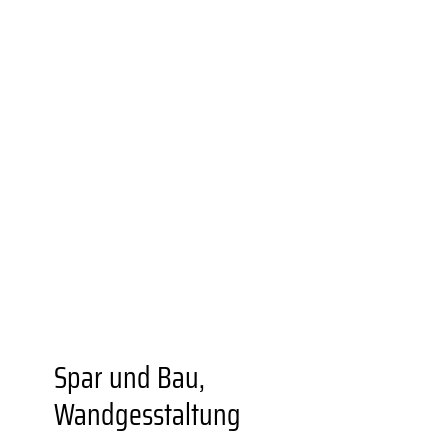
UNIONVIERTEL.KREATIV
WEITERBILDUNGS­ANGEBOTE
BESONDERE ORTE
GASTRONOMIEN
AUSSTELLUNGSORTE
DORTMUNDER U
FZW
EINKAUFEN
GRÜNER STADTTEIL
PLANEN UND
BAUEN
FAMILIE
BILDUNG
MOBILITÄT
SOZIALES
SPORT
JUGENDKULTUR
VEREINE UND
EINRICHTUNGEN
Spar und Bau,
Wandgesstaltung