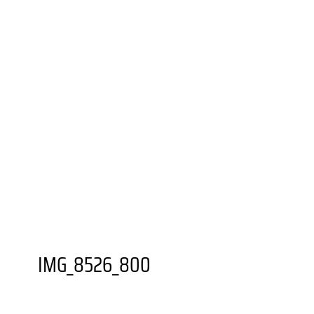
UNIONVIERTEL.KREATIV
WEITERBILDUNGS­ANGEBOTE
BESONDERE ORTE
GASTRONOMIEN
AUSSTELLUNGSORTE
DORTMUNDER U
FZW
EINKAUFEN
GRÜNER STADTTEIL
PLANEN UND
BAUEN
FAMILIE
BILDUNG
MOBILITÄT
SOZIALES
SPORT
JUGENDKULTUR
VEREINE UND
EINRICHTUNGEN
IMG_8526_800