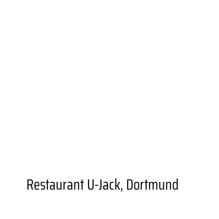
UNIONVIERTEL.KREATIV
WEITERBILDUNGS­ANGEBOTE
BESONDERE ORTE
GASTRONOMIEN
AUSSTELLUNGSORTE
DORTMUNDER U
FZW
EINKAUFEN
GRÜNER STADTTEIL
PLANEN UND
BAUEN
FAMILIE
BILDUNG
MOBILITÄT
SOZIALES
SPORT
JUGENDKULTUR
VEREINE UND
EINRICHTUNGEN
Restaurant U-Jack, Dortmund