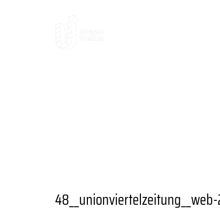
AKTUELLES
DAS
DAS VIERTEL
KULTUR UND AUSGE
ANSPRECHPARTNER
UNIONVIERTEL
RAUM UND FLÄCHENANGEBOTE
A
ANGEBOTE
BESONDERE ORTE
GA
GRÜNER STADTTEIL
PLANEN UND 
VEREINE UND EINRICHTUNGEN
48__unionviertelzeitung__web-