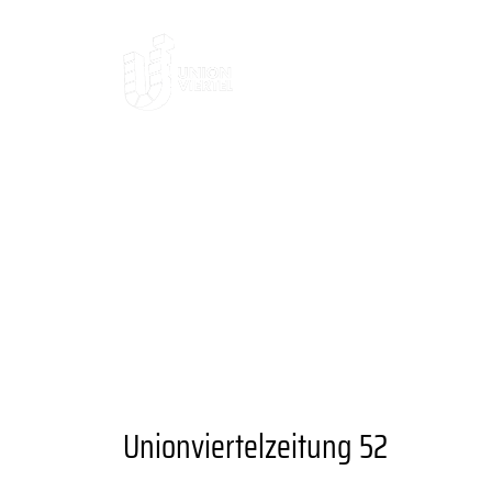
AKTUELLES
DAS
DAS VIERTEL
KULTUR UND AUSGE
ANSPRECHPARTNER
UNIONVIERTEL
RAUM UND FLÄCHENANGEBOTE
A
ANGEBOTE
BESONDERE ORTE
GA
GRÜNER STADTTEIL
PLANEN UND 
VEREINE UND EINRICHTUNGEN
Unionviertelzeitung 52