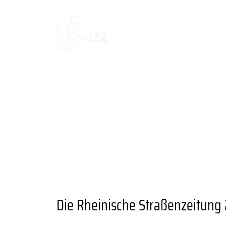
AKTUELLES
DAS
DAS VIERTEL
KULTUR UND AUSGE
ANSPRECHPARTNER
UNIONVIERTEL
RAUM UND FLÄCHENANGEBOTE
A
ANGEBOTE
BESONDERE ORTE
GA
GRÜNER STADTTEIL
PLANEN UND 
VEREINE UND EINRICHTUNGEN
Die Rheinische Straßenzeitung 