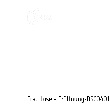
AKTUELLES
DAS
DAS VIERTEL
KULTUR UND AUSGE
ANSPRECHPARTNER
UNIONVIERTEL
RAUM UND FLÄCHENANGEBOTE
A
ANGEBOTE
BESONDERE ORTE
GA
GRÜNER STADTTEIL
PLANEN UND 
VEREINE UND EINRICHTUNGEN
Frau Lose – Eröffnung-DSC040