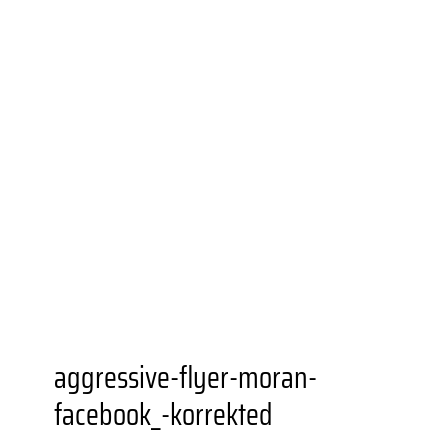
UNIONVIERTEL.KREATIV
WEITERBILDUNGS­ANGEBOTE
BESONDERE ORTE
GASTRONOMIEN
AUSSTELLUNGSORTE
DORTMUNDER U
FZW
EINKAUFEN
GRÜNER STADTTEIL
PLANEN UND
BAUEN
FAMILIE
BILDUNG
MOBILITÄT
SOZIALES
SPORT
JUGENDKULTUR
VEREINE UND
EINRICHTUNGEN
aggressive-flyer-moran-
facebook_-korrekted