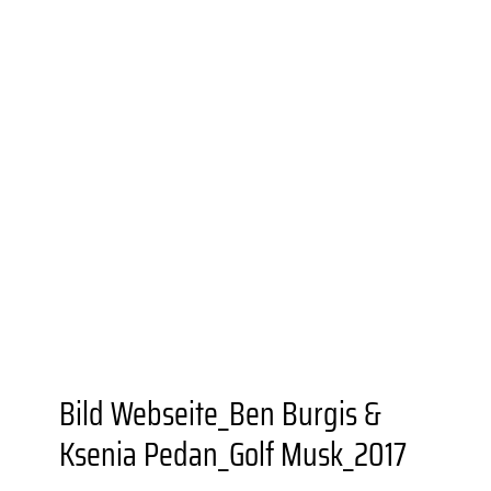
UNIONVIERTEL.KREATIV
WEITERBILDUNGS­ANGEBOTE
BESONDERE ORTE
GASTRONOMIEN
AUSSTELLUNGSORTE
DORTMUNDER U
FZW
EINKAUFEN
GRÜNER STADTTEIL
PLANEN UND
BAUEN
FAMILIE
BILDUNG
MOBILITÄT
SOZIALES
SPORT
JUGENDKULTUR
VEREINE UND
EINRICHTUNGEN
Bild Webseite_Ben Burgis &
Ksenia Pedan_Golf Musk_2017