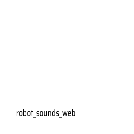
UNIONVIERTEL.KREATIV
WEITERBILDUNGS­ANGEBOTE
BESONDERE ORTE
GASTRONOMIEN
AUSSTELLUNGSORTE
DORTMUNDER U
FZW
EINKAUFEN
GRÜNER STADTTEIL
PLANEN UND
BAUEN
FAMILIE
BILDUNG
MOBILITÄT
SOZIALES
SPORT
JUGENDKULTUR
VEREINE UND
EINRICHTUNGEN
robot_sounds_web