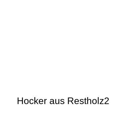
EINKAUFEN
GRÜNER
STADTTEIL
PLANEN
UND BAUEN
FAMILIE
BILDUNG
MOBILITÄT
SOZIALES
SPORT
JUGENDKULTUR
VEREINE UND
EINRICHTUNGEN
Hocker aus Restholz2