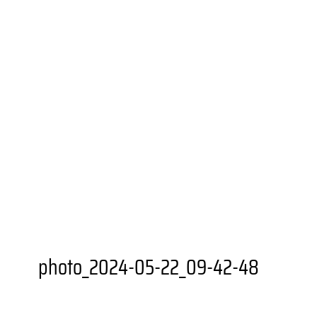
UNIONVIERTEL.KREATIV
WEITERBILDUNGS­ANGEBOTE
BESONDERE ORTE
GASTRONOMIEN
AUSSTELLUNGSORTE
DORTMUNDER U
FZW
EINKAUFEN
GRÜNER STADTTEIL
PLANEN UND
BAUEN
FAMILIE
BILDUNG
MOBILITÄT
SOZIALES
SPORT
JUGENDKULTUR
VEREINE UND
EINRICHTUNGEN
photo_2024-05-22_09-42-48