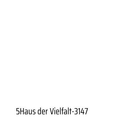
UNIONVIERTEL.KREATIV
WEITERBILDUNGS­ANGEBOTE
BESONDERE ORTE
GASTRONOMIEN
AUSSTELLUNGSORTE
DORTMUNDER U
FZW
EINKAUFEN
GRÜNER STADTTEIL
PLANEN UND
BAUEN
FAMILIE
BILDUNG
MOBILITÄT
SOZIALES
SPORT
JUGENDKULTUR
VEREINE UND
EINRICHTUNGEN
5Haus der Vielfalt-3147