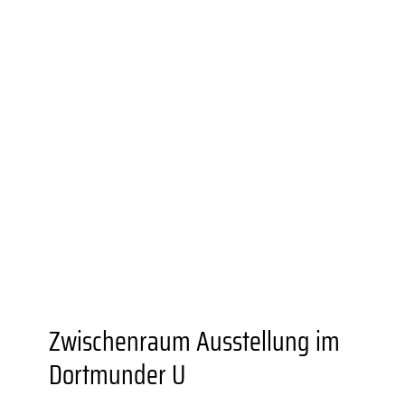
UNIONVIERTEL.KREATIV
WEITERBILDUNGS­ANGEBOTE
BESONDERE ORTE
GASTRONOMIEN
AUSSTELLUNGSORTE
DORTMUNDER U
FZW
EINKAUFEN
GRÜNER STADTTEIL
PLANEN UND
BAUEN
FAMILIE
BILDUNG
MOBILITÄT
SOZIALES
SPORT
JUGENDKULTUR
VEREINE UND
EINRICHTUNGEN
Zwischenraum Ausstellung im
Dortmunder U